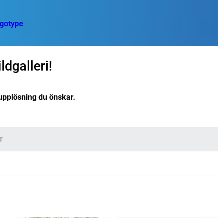
dgalleri!
t upplösning du önskar.