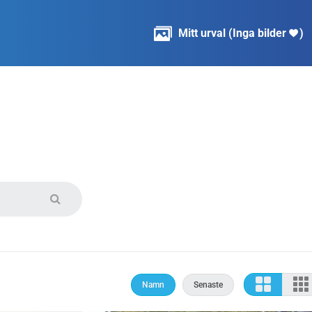

Mitt urval
(
Inga bilder
)

Namn
Senaste