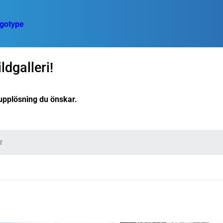
dgalleri!
t upplösning du önskar.