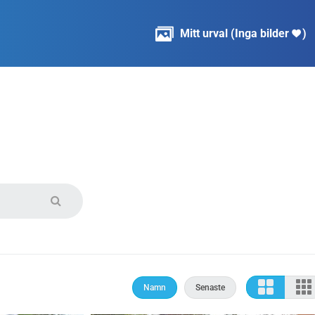

Mitt urval
(
Inga bilder
)

Namn
Senaste